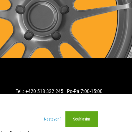
Tel.: +420 518 332 245 Po-Pá 7:00-15:00
2025 © PNEU PLUS s.r.o. - pneumatiky on-line
Nastavení
Souhlasím