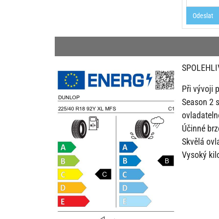
Odeslat
SPOLEHLI
Při vývoji
Season 2 s
ovladateln
Účinné brz
Skvělá ovl
Vysoký kil