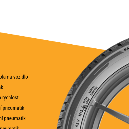
la na vozidlo
ak
 rychlost
í pneumatik
ní pneumatik
pneumatik