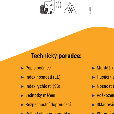
Technický
poradce:
Popis bočnice
Montáž ko
Index nosnosti (LL)
Hustící tl
Index rychlosti (SS)
Nosnost a
Jednotky měření
Poškozen
Bezpečnostní doporučení
Skladová
Volba kola a pneumatiky
Stárnutí 