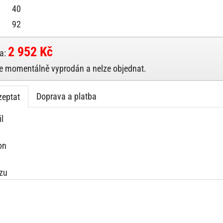
40
92
2 952 Kč
a:
je momentálně vyprodán a nelze objednat.
Doprava a platba
zeptat
l
on
zu