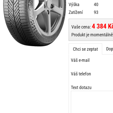
Výška
40
Zatížení
93
4 384 K
Vaše cena:
Produkt je momentálně 
Dop
Chci se zeptat
Váš e-mail
Váš telefon
Text dotazu