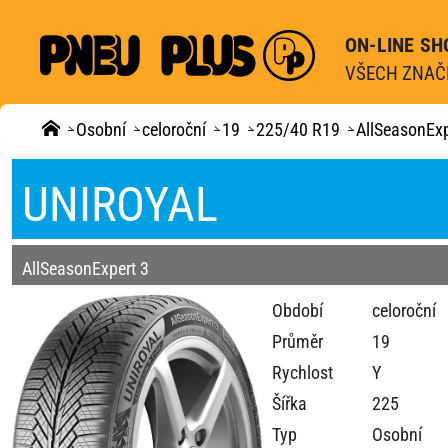
ON-LINE SH
VŠECH ZNAČE
Osobní
celoroční
19
225/40 R19
AllSeasonExp
UNIROYAL
AllSeasonExpert 3
Období
celoroční
Průměr
19
Rychlost
Y
Šířka
225
Typ
Osobní