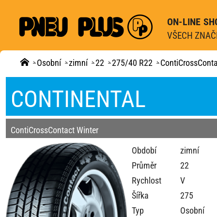
ON-LINE SH
VŠECH ZNAČE
Osobní
zimní
22
275/40 R22
ContiCrossConta
CONTINENTAL
ContiCrossContact Winter
Období
zimní
Průměr
22
Rychlost
V
Šířka
275
Typ
Osobní