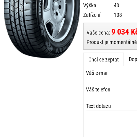
Výška
40
Zatížení
108
9 034 K
Vaše cena:
Produkt je momentálně 
Dop
Chci se zeptat
Váš e-mail
Váš telefon
Text dotazu