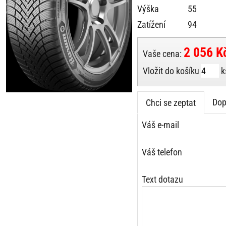
Výška
55
Zatížení
94
2 056 K
Vaše cena:
Vložit do košíku
k
Dop
Chci se zeptat
Váš e-mail
Váš telefon
Text dotazu