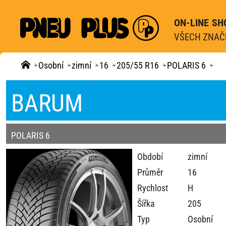
ON-LINE SH
VŠECH ZNAČE
Osobní
zimní
16
205/55 R16
POLARIS 6
BARUM
POLARIS 6
Období
zimní
Průměr
16
Rychlost
H
Šířka
205
Typ
Osobní