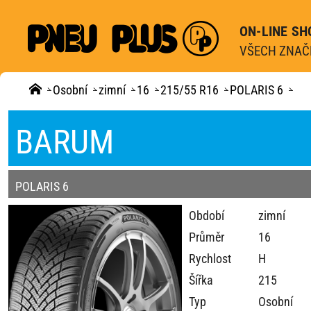
ON-LINE SH
VŠECH ZNAČE
Osobní
zimní
16
215/55 R16
POLARIS 6
BARUM
POLARIS 6
Období
zimní
Průměr
16
Rychlost
H
Šířka
215
Typ
Osobní