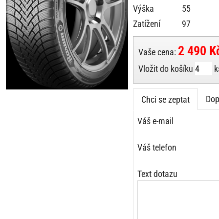
Výška
55
Zatížení
97
2 490 K
Vaše cena:
Vložit do košíku
k
Dop
Chci se zeptat
Váš e-mail
Váš telefon
Text dotazu