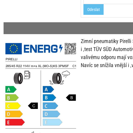
Odeslat
Zimní pneumatiky Pirell
i ,test TÜV SÜD Automoti
valivému odporu mají vo
Navíc se
snížila vnější i 