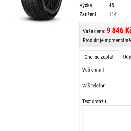
Výška
45
Zatížení
114
9 846 K
Vaše cena:
Produkt je momentálně 
Dop
Chci se zeptat
Váš e-mail
Váš telefon
Text dotazu