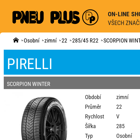
ON-LINE SH
VŠECH ZNAČE
Osobní
zimní
22
285/45 R22
SCORPION WIN
PIRELLI
SCORPION WINTER
Období
zimní
Průměr
22
Rychlost
V
Šířka
285
Typ
Osobní