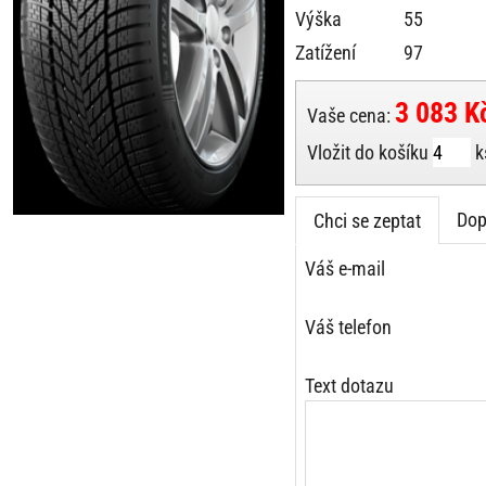
Výška
55
Zatížení
97
3 083 K
Vaše cena:
Vložit do košíku
k
Dop
Chci se zeptat
Váš e-mail
Váš telefon
Text dotazu