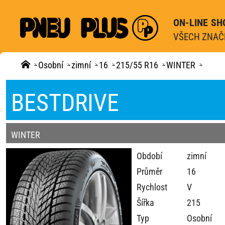
ON-LINE SH
VŠECH ZNAČE
Osobní
zimní
16
215/55 R16
WINTER
BESTDRIVE
WINTER
Období
zimní
Průměr
16
Rychlost
V
Šířka
215
Typ
Osobní