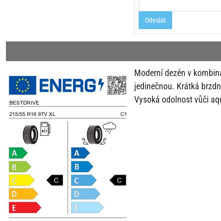
Odeslat
Moderní dezén v kombin
jedinečnou. Krátká brzdn
Vysoká odolnost vůči aq