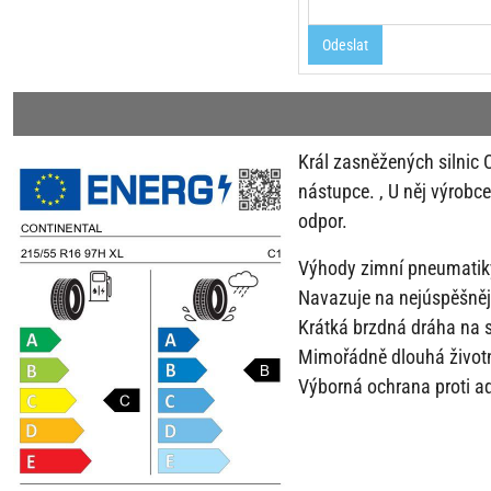
Odeslat
Král zasněžených silnic 
nástupce. , U něj výrobce
odpor.
Výhody zimní pneumatiky
Navazuje na nejúspěšnějš
Krátká brzdná dráha na 
Mimořádně dlouhá život
Výborná ochrana proti a