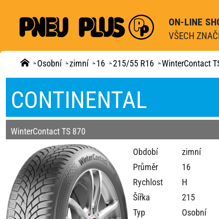
ON-LINE SH
VŠECH ZNAČE
Osobní
zimní
16
215/55 R16
WinterContact T
CONTINENTAL
WinterContact TS 870
Období
zimní
Průměr
16
Rychlost
H
Šířka
215
Typ
Osobní