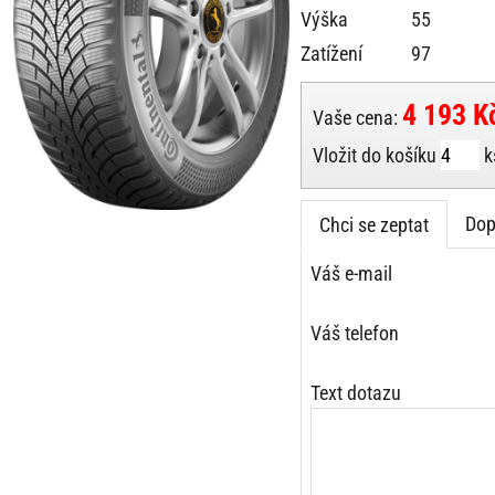
Výška
55
Zatížení
97
4 193 K
Vaše cena:
Vložit do košíku
k
Dop
Chci se zeptat
Váš e-mail
Váš telefon
Text dotazu