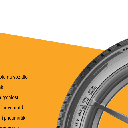
la na vozidlo
ak
 rychlost
í pneumatik
ní pneumatik