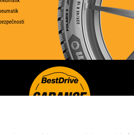
pneumatik
neumatik
 bezpečnosti