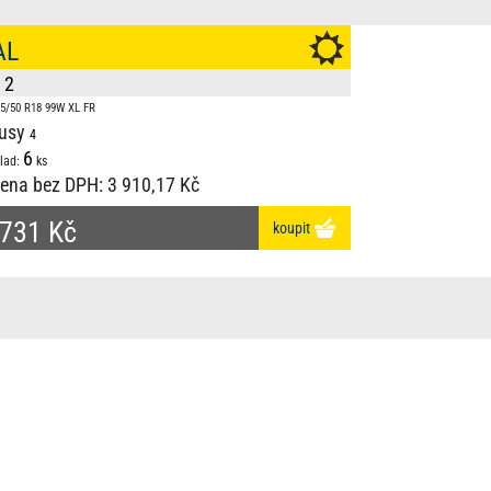
AL
 2
5/50 R18 99W XL FR
usy
6
lad:
ks
ena bez DPH:
3 910,17 Kč
 731 Kč
koupit