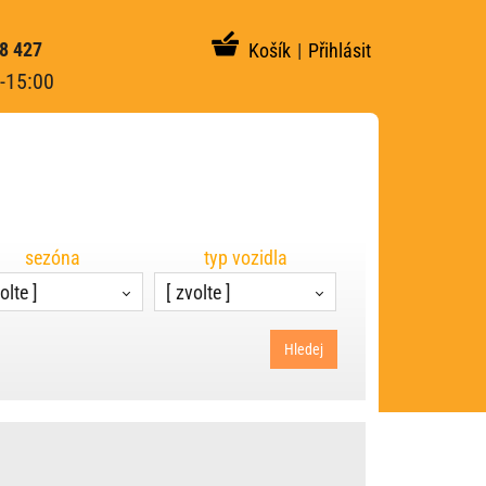
8 427
Košík
|
Přihlásit
-15:00
sezóna
typ vozidla
olte ]
[ zvolte ]
Hledej