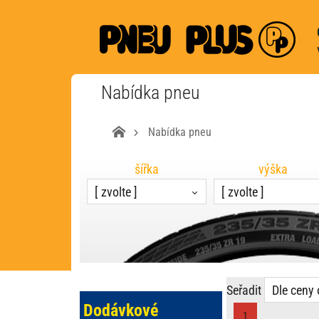
Nabídka pneu
Nabídka pneu
šířka
výška
[ zvolte ]
[ zvolte ]
Seřadit
Dle ceny 
Dodávkové
1