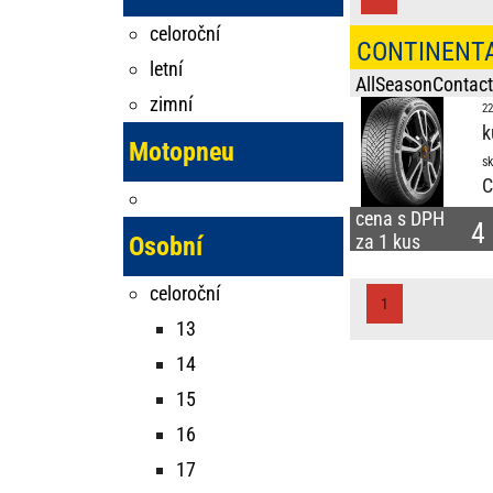
celoroční
CONTINENT
letní
AllSeasonContact
zimní
22
k
Motopneu
sk
C
cena s DPH
4
za 1 kus
Osobní
celoroční
1
13
14
15
16
17