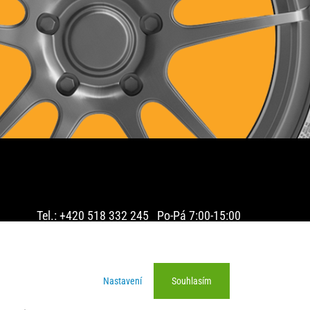
Tel.: +420 518 332 245 Po-Pá 7:00-15:00
2025 © PNEU PLUS s.r.o. - pneumatiky on-line
Nastavení
Souhlasím