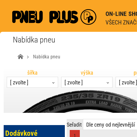
ON-LINE SH
VŠECH ZNAČE
Nabídka pneu
Nabídka pneu
šířka
výška
p
[ zvolte ]
[ zvolte ]
[ zvolte 
Seřadit
Dle ceny od nejlevnější
Dodávkové
1