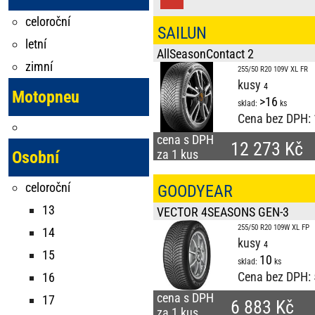
celoroční
SAILUN
letní
AllSeasonContact 2
zimní
255/50 R20 109V XL FR
kusy
Motopneu
>16
sklad:
ks
Cena bez DPH:
cena s DPH
12 273 Kč
za 1 kus
Osobní
celoroční
GOODYEAR
13
VECTOR 4SEASONS GEN-3
255/50 R20 109W XL FP
14
kusy
15
10
sklad:
ks
Cena bez DPH:
16
cena s DPH
17
6 883 Kč
za 1 kus