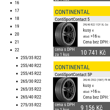
16
17
CONTINENTAL
18
ContiSportContact 5
295/40 R22 112Y XL Csi
19
kusy
20
>16
sklad:
ks
21
Cena bez DPH:
cena s DPH
22
10 741 Kč
za 1 kus
255/35 R22
255/40 R22
CONTINENTAL
255/45 R22
ContiSportContact 5P
285/40 ZR22 (106Y) FR 
265/30 R22
kusy
265/35 R22
>16
sklad:
ks
265/40 R22
Cena bez DPH:
cena s DPH
275/35 R22
9 156 Kč
za 1 kus