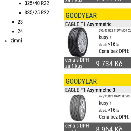
za 1 kus
325/40 R22
335/25 R22
GOODYEAR
23
EAGLE F1 Asymmetric
24
295/40 R22 112W MO1 XL
kusy
zimní
>16
sklad:
ks
Cena bez DPH:
cena s DPH
9 734 Kč
za 1 kus
GOODYEAR
EAGLE F1 Asymmetric 3
265/35 R22 102W XL SCT
kusy
>16
sklad:
ks
Cena bez DPH:
cena s DPH
8 964 Kč