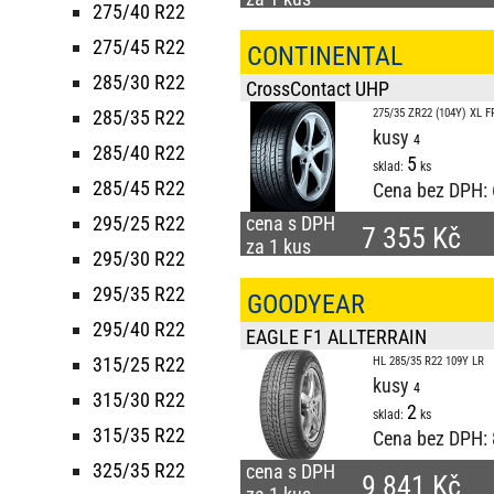
275/40 R22
275/45 R22
CONTINENTAL
285/30 R22
CrossContact UHP
285/35 R22
275/35 ZR22 (104Y) XL F
kusy
285/40 R22
5
sklad:
ks
285/45 R22
Cena bez DPH:
295/25 R22
cena s DPH
7 355 Kč
za 1 kus
295/30 R22
295/35 R22
GOODYEAR
295/40 R22
EAGLE F1 ALLTERRAIN
315/25 R22
HL 285/35 R22 109Y LR
kusy
315/30 R22
2
sklad:
ks
315/35 R22
Cena bez DPH:
325/35 R22
cena s DPH
9 841 Kč