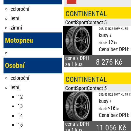
celoroční
CONTINENTAL
letní
ContiSportContact 5
zimní
265/40 R22 106V XL FR
kusy
Motopneu
12
sklad:
ks
Cena bez DPH:
cena s DPH
8 276 Kč
za 1 kus
Osobní
celoroční
CONTINENTAL
letní
ContiSportContact 5
255/45 R22 107Y XL FR C
12
kusy
13
>16
sklad:
ks
Cena bez DPH:
14
cena s DPH
15
11 056 Kč
za 1 kus