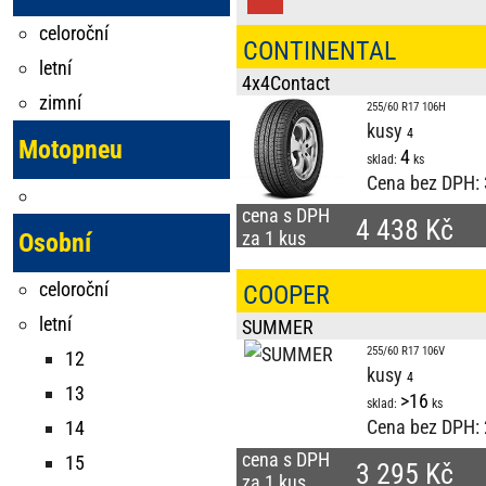
celoroční
CONTINENTAL
letní
4x4Contact
zimní
255/60 R17 106H
kusy
Motopneu
4
sklad:
ks
Cena bez DPH:
cena s DPH
4 438 Kč
za 1 kus
Osobní
celoroční
COOPER
letní
SUMMER
255/60 R17 106V
12
kusy
13
>16
sklad:
ks
Cena bez DPH:
14
cena s DPH
15
3 295 Kč
za 1 kus