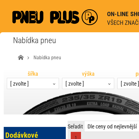
ON-LINE SH
VŠECH ZNAČE
Nabídka pneu
Nabídka pneu
šířka
výška
p
[ zvolte ]
[ zvolte ]
[ zvolte 
Seřadit
Dle ceny od nejlevnější
Dodávkové
1