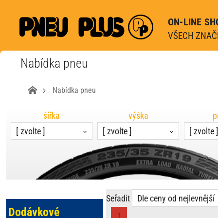
ON-LINE SH
VŠECH ZNAČE
Nabídka pneu
Nabídka pneu
šířka
výška
p
[ zvolte ]
[ zvolte ]
[ zvolte 
Seřadit
Dle ceny od nejlevnější
Dodávkové
1