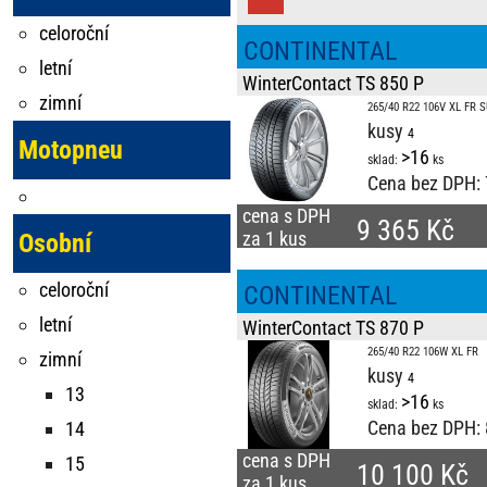
celoroční
CONTINENTAL
letní
WinterContact TS 850 P
zimní
265/40 R22 106V XL FR 
kusy
Motopneu
>16
sklad:
ks
Cena bez DPH:
cena s DPH
9 365 Kč
za 1 kus
Osobní
celoroční
CONTINENTAL
letní
WinterContact TS 870 P
265/40 R22 106W XL FR
zimní
kusy
13
>16
sklad:
ks
Cena bez DPH:
14
cena s DPH
15
10 100 Kč
za 1 kus