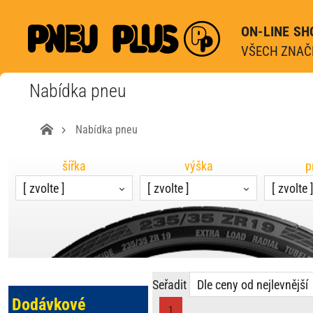
ON-LINE SH
VŠECH ZNAČE
Nabídka pneu
Nabídka pneu
šířka
výška
p
[ zvolte ]
[ zvolte ]
[ zvolte 
Seřadit
Dle ceny od nejlevnější
Dodávkové
1