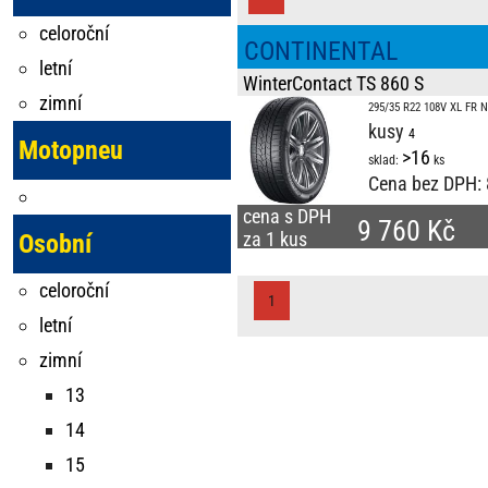
celoroční
CONTINENTAL
letní
WinterContact TS 860 S
zimní
295/35 R22 108V XL FR 
kusy
Motopneu
>16
sklad:
ks
Cena bez DPH:
cena s DPH
9 760 Kč
za 1 kus
Osobní
celoroční
1
letní
zimní
13
14
15