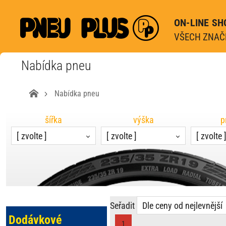
ON-LINE SH
VŠECH ZNAČE
Nabídka pneu
Nabídka pneu
šířka
výška
p
[ zvolte ]
[ zvolte ]
[ zvolte 
Seřadit
Dle ceny od nejlevnější
Dodávkové
1