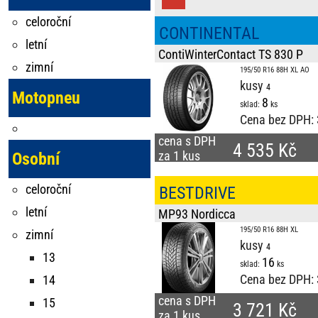
celoroční
CONTINENTAL
letní
ContiWinterContact TS 830 P
zimní
195/50 R16 88H XL AO
kusy
Motopneu
8
sklad:
ks
Cena bez DPH:
cena s DPH
4 535 Kč
za 1 kus
Osobní
celoroční
BESTDRIVE
letní
MP93 Nordicca
195/50 R16 88H XL
zimní
kusy
13
16
sklad:
ks
Cena bez DPH:
14
cena s DPH
15
3 721 Kč
za 1 kus