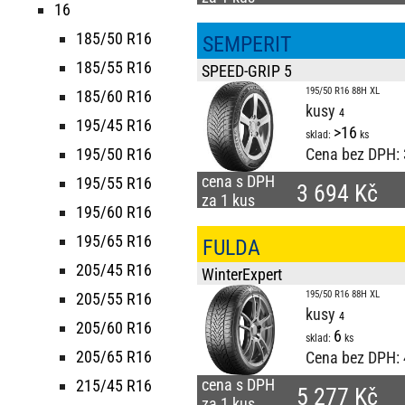
16
185/50 R16
SEMPERIT
185/55 R16
SPEED-GRIP 5
195/50 R16 88H XL
185/60 R16
kusy
195/45 R16
>16
sklad:
ks
195/50 R16
Cena bez DPH:
cena s DPH
195/55 R16
3 694 Kč
za 1 kus
195/60 R16
195/65 R16
FULDA
205/45 R16
WinterExpert
195/50 R16 88H XL
205/55 R16
kusy
205/60 R16
6
sklad:
ks
205/65 R16
Cena bez DPH:
cena s DPH
215/45 R16
5 277 Kč
za 1 kus