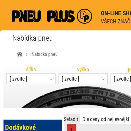
ON-LINE SH
VŠECH ZNAČE
Nabídka pneu
Nabídka pneu
šířka
výška
p
[ zvolte ]
[ zvolte ]
[ zvolte 
Seřadit
Dle ceny od nejlevnější
Dodávkové
1