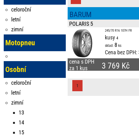
celoroční
BARUM
letní
POLARIS 5
zimní
245/70 R16 107H FR
kusy
Motopneu
8
sklad:
ks
Cena bez DPH:
cena s DPH
3 769 Kč
za 1 kus
Osobní
celoroční
1
letní
zimní
13
14
15