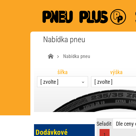
Nabídka pneu
Nabídka pneu
šířka
výška
[ zvolte ]
[ zvolte ]
Seřadit
Dle ceny 
Dodávkové
1