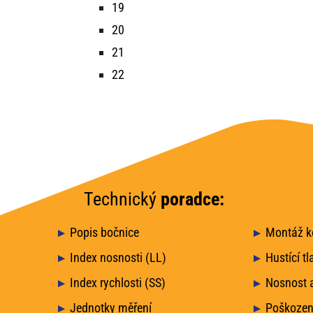
19
20
21
22
Technický
poradce:
Popis bočnice
Montáž ko
Index nosnosti (LL)
Hustící tl
Index rychlosti (SS)
Nosnost a
Jednotky měření
Poškozen