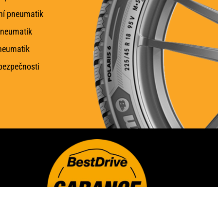
ní pneumatik
pneumatik
neumatik
 bezpečnosti