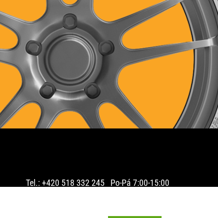
Tel.: +420 518 332 245 Po-Pá 7:00-15:00
2025 © PNEU PLUS s.r.o. - pneumatiky on-line