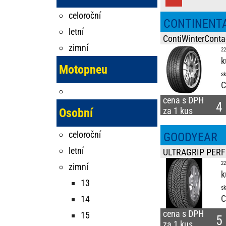
celoroční
CONTINENT
letní
ContiWinterConta
zimní
22
k
Motopneu
sk
C
cena s DPH
4
za 1 kus
Osobní
celoroční
GOODYEAR
letní
ULTRAGRIP PER
22
zimní
k
13
sk
C
14
cena s DPH
15
5
za 1 kus