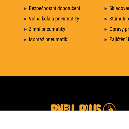
Bezpečnostní doporučení
Skladová
Volba kola a pneumatiky
Stárnutí 
Zimní pneumatiky
Opravy p
Montáž pneumatik
Zajištění