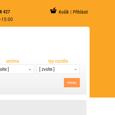
8 427
Košík
|
Přihlásit
-15:00
sezóna
typ vozidla
olte ]
[ zvolte ]
Hledej