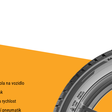
la na vozidlo
ak
 rychlost
í pneumatik