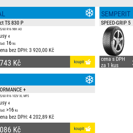
AL
SEMPERIT
ct TS 830 P
SPEED-GRIP 5
5/60 R16 98H AO
usy
16
lad:
ks
ena bez DPH:
3 920,00 Kč
cena s DPH
 743 Kč
koupit
za 1 kus
FORMANCE +
5/60 R16 102V XL MFS
usy
>16
lad:
ks
ena bez DPH:
4 202,89 Kč
 086 Kč
koupit